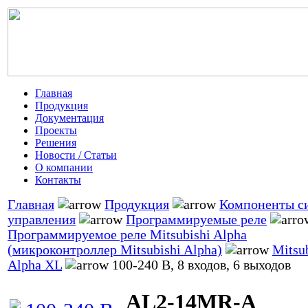
Главная
Продукция
Документация
Проекты
Решения
Новости / Статьи
О компании
Контакты
Главная
Продукция
Компоненты с
управления
Программируемые реле
Программируемое реле Mitsubishi Alpha
(микроконтроллер Mitsubishi Alpha)
Mitsu
Alpha XL
100-240 В, 8 входов, 6 выходов
AL2-14MR-A