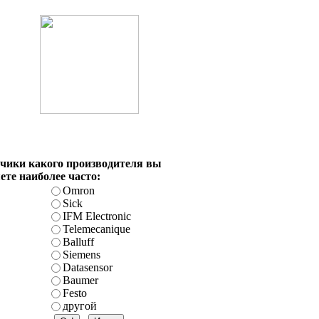
чики какого производителя вы
ете наиболее часто:
Omron
Sick
IFM Electronic
Telemecanique
Balluff
Siemens
Datasensor
Baumer
Festo
другой