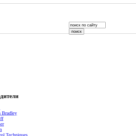
дители
B
n Bradley
ff
er
n
rol Techniques