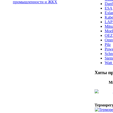
промышленности и ЖКХ
Danf
ESA
Exla
Kab
LAPP
Mitsu
Moel
OEZ
Omr
Pilz
Powe
Schne
Siem
Watt
Хиты п
М
Терморегу