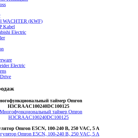
oss
r
el WACHTER (KWF)
 Kabel
bishi Electric
ler
on
rware
ider Electric
ens
 Drive
родаж
ногофункциональный таймер Omron
H3CRAAC100240DC100125
лятор Omron E5CN, 100-240 В, 250 VAC, 5 A