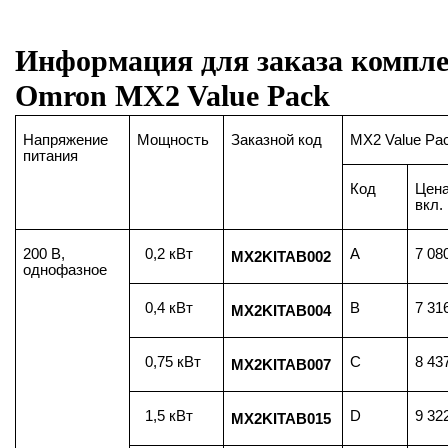
Информация для заказа компл
Omron MX2 Value Pack
Напряжение
Мощность
Заказной код
MX2 Value Pa
питания
Код
Цена
вкл.
200 В,
0,2 кВт
A
7 08
MX2KITAB002
однофазное
0,4 кВт
B
7 31
MX2KITAB004
0,75 кВт
C
8 43
MX2KITAB007
1,5 кВт
D
9 32
MX2KITAB015