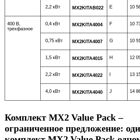
2,2 кВт
E
10 5
MX2KITAB022
400 В,
0,4 кВт
F
10 7
MX2KITA4004
трехфазное
0,75 кВт
G
10 9
MX2KITA4007
1,5 кВт
H
12 0
MX2KITA4015
2,2 кВт
I
13 1
MX2KITA4022
4,0 кВт
J
14 8
MX2KITA4040
Комплект MX2 Value Pack –
ограниченное предложение: од
комплект MX2 Value Pack одно